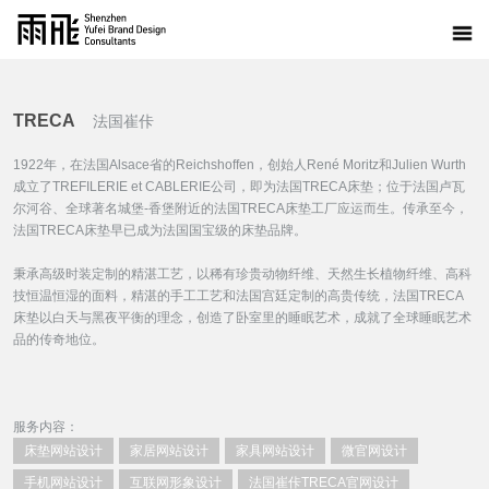
TRECA
法国崔佧
1922年，在法国Alsace省的Reichshoffen，创始人René Moritz和Julien Wurth
成立了TREFILERIE et CABLERIE公司，即为法国TRECA床垫；位于法国卢瓦
尔河谷、全球著名城堡-香堡附近的法国TRECA床垫工厂应运而生。传承至今，
法国TRECA床垫早已成为法国国宝级的床垫品牌。
秉承高级时装定制的精湛工艺，以稀有珍贵动物纤维、天然生长植物纤维、高科
技恒温恒湿的面料，精湛的手工工艺和法国宫廷定制的高贵传统，法国TRECA
床垫以白天与黑夜平衡的理念，创造了卧室里的睡眠艺术，成就了全球睡眠艺术
品的传奇地位。
服务内容：
床垫网站设计
家居网站设计
家具网站设计
微官网设计
手机网站设计
互联网形象设计
法国崔佧TRECA官网设计