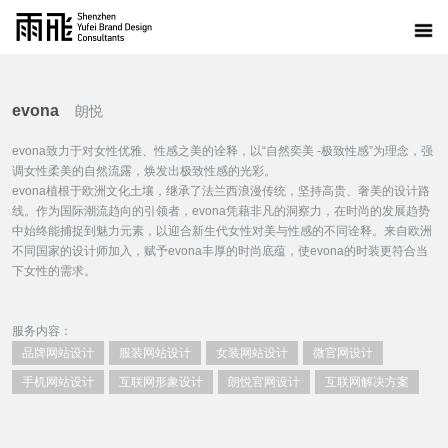
evona
朗悦
evona致力于对女性优雅、性感之美的诠释，以“自然奕美 -极致性感”为理念，强
调女性柔美的自然流露，焕发出极致性感的光彩。
evona植根于欧洲文化土壤，继承了法兰西浪漫传统，坚持高贵、奢美的设计路
线。作为国际潮流趋向的引领者，evona凭藉非凡的洞察力，在时尚的发展趋势
中始终能捕捉到魅力元素，以迎合新生代女性对美与性感的不同诠释。来自欧洲
不同国家的设计师加入，赋予evona丰厚的时尚底蕴，使evona的时装更符合当
下女性的需求。
服务内容：
品牌网站设计
服装网站设计
女装网站设计
微官网设计
手机网站设计
互联网形象设计
朗悦官网设计
互联网解决方案