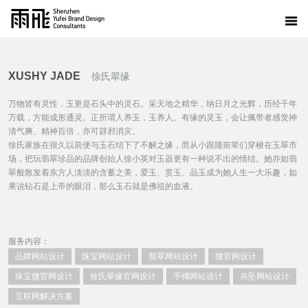
XUSHY JADE
徐氏翠缘
万物皆有灵性，玉更是石头中的灵石。采天地之精华，纳日月之光辉，历经千年
万载，方能成形通灵。正所谓人养玉，玉养人。有缘的灵玉，会让佩带者感觉神
清气爽、精神百倍，亦可辟邪消灾。
徐氏家族在很久以前便与玉石结下了不解之缘，而从小跟随前辈们穿梭在玉翠市
场，把玩翡翠珍品的品牌创始人徐小英对玉器更有一种说不出的情结。她亦如翡
翠般散发着东方人淡淡的含蓄之美，爱玉、赏玉、品玉成为她人生一大乐趣，如
果说钻石是上帝的眼泪，那么玉石就是佛祖的血液。
服务内容：
品牌网站设计
珠宝网站设计
翡翠网站设计
微官网设计
珠宝微官网设计
徐氏翠缘官网设计
手镯网站设计
吊坠网站设计
互联网解决方案