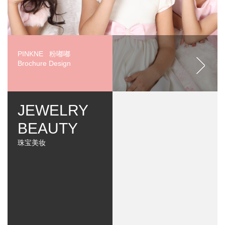
PINKNE 粉嘟嘟
Brochure Design
JEWELRY
BEAUTY
珠宝美妆