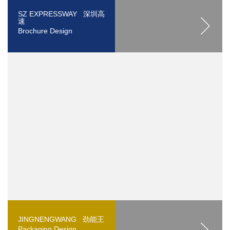
SZ EXPRESSWAY 深圳高
速
Brochure Design
JINGNENGWANG 劲能王
Packaging Design