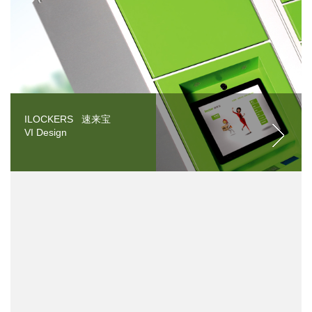
ILOCKERS 速来宝
VI Design