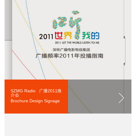
SZMG Radio 广播2011推
介会
Brochure Design Signage