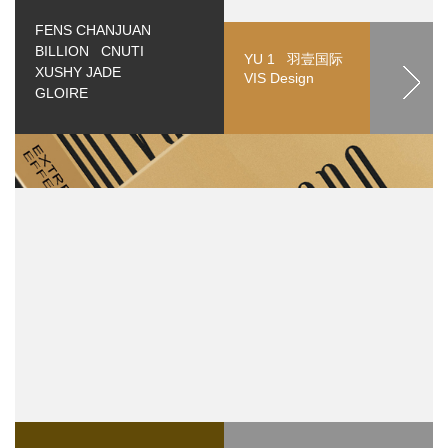
FENS CHANJUAN
BILLION CNUTI
YU 1 羽壹国际
XUSHY JADE
VIS Design
GLOIRE