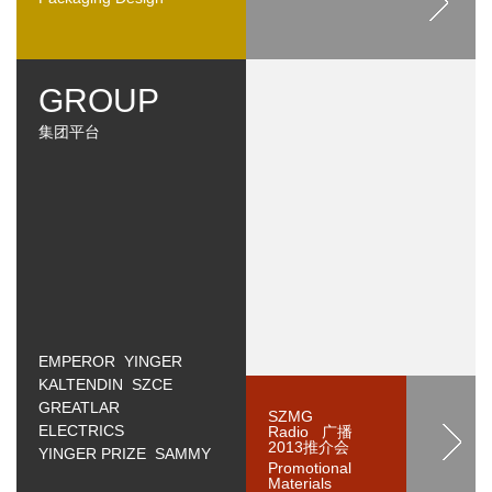
GROUP
集团平台
EMPEROR YINGER
KALTENDIN SZCE
GREATLAR
SZMG
ELECTRICS
Radio 广播
2013推介会
YINGER PRIZE SAMMY
Promotional
Materials