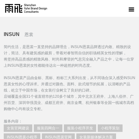
INSUN
恩裳
简约生活，是恩裳一直坚持的品牌理念，INSUN恩裳品牌透过内敛、精致的设
计，简洁、具有建筑感的裁剪，带着对睿智而自信的职场精英女性的理解，
将坚持高品质感的精致风格、时尚和摩登的气息完全融入产品之中，让每一位穿
上INSUN恩裳的女性都能传达出一种超然的时尚态度。
INSUN恩裳产品由金标、黑标、粉标三大系列出发，从不同场合深入感受INSUN
恩裳女性的心理诉求。并通过对颜色、面料、款式细节的拓展，以清晰的产品
线，屹立于中国市场，在女装行业树立了良好的口碑。
店铺覆盖全国31个省直辖市的120多个城市，其中北京王府井、上海八佰伴、广
州百货、深圳华强茂业、成都王府井、南京金鹰、杭州银泰等全国一线城市高档
购物中心均有设立专柜。
服务内容：
女装官网建设
服装四网合一
服装小程序开发
小程序策划
INSUN恩裳小程序
INSUN恩裳官网
女装新媒体解决方案