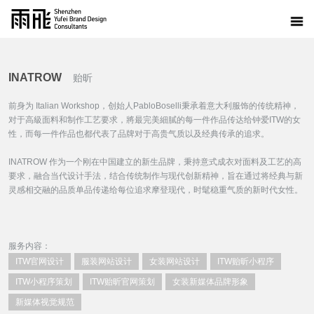
INATROW
贻昕
前身为 Italian Workshop，创始人PabloBoselli秉承着意大利服饰的传统精神，
对于高級面料和制作工艺要求，將最完美細膩的每一件作品传达给钟爱ITW的女
性，而每一件作品也都代表了品牌对于高贵气质以及经典传承的追求。
INATROW 作为一个刚在中国建立的新生品牌，秉持意式成衣对面料及工艺的高
要求，融合当代设计手法，结合传统制作与现代创新精神，旨在通过将经典与新
灵感相交融的品质单品传递给每位追求摩登现代，时髦稳重气质的新时代女性。
服务内容：
ITW官网设计
服装网站设计
女装网站设计
ITW贻昕小程序
ITW小程序策划
ITW贻昕官网策划
女装新媒体品牌形象
新媒体视觉规范