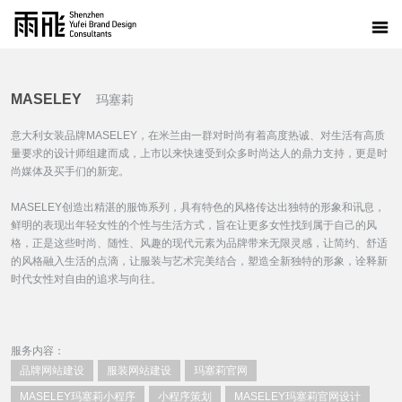
MASELEY
玛塞莉
意大利女装品牌MASELEY，在米兰由一群对时尚有着高度热诚、对生活有高质
量要求的设计师组建而成，上市以来快速受到众多时尚达人的鼎力支持，更是时
尚媒体及买手们的新宠。
MASELEY创造出精湛的服饰系列，具有特色的风格传达出独特的形象和讯息，
鲜明的表现出年轻女性的个性与生活方式，旨在让更多女性找到属于自己的风
格，正是这些时尚、随性、风趣的现代元素为品牌带来无限灵感，让简约、舒适
的风格融入生活的点滴，让服装与艺术完美结合，塑造全新独特的形象，诠释新
时代女性对自由的追求与向往。
服务内容：
品牌网站建设
服装网站建设
玛塞莉官网
MASELEY玛塞莉小程序
小程序策划
MASELEY玛塞莉官网设计