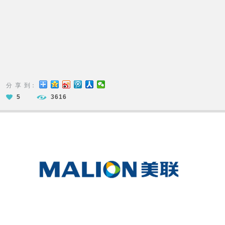
分 享 到：
5
3616