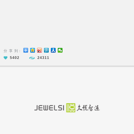
分 享 到：
5402
24311