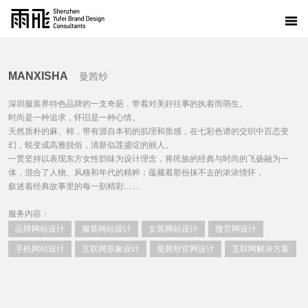
MANXISHA
曼茜纱
深圳服装界特色品牌的一支奇葩，带着对美好往事的执着而萌生。
时尚是一种追求，怀旧是一种心情。
天然质朴的麻、棉，带有源自本初的肌理和质感，在七彩色谱的交织中百态变
幻，蜕变成高雅脱俗，清新似莲盛绽的丽人。
一贯坚持以表现东方女性韵味为设计理念，将民族的经典与时尚的飞扬融为一
体，混合了人物、风格和年代的精粹；蕴藏着那份抹不去的浓浓情怀，
叙述着经典故事里的每一刻精彩……
服务内容：
品牌网站设计
服装网站设计
女装网站设计
微官网设计
手机网站设计
互联网形象设计
曼茜纱官网设计
互联网解决方案