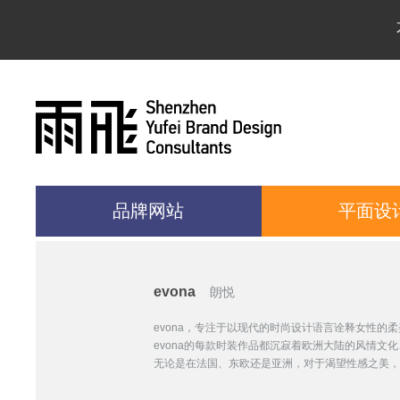
品牌网站
平面设
evona
朗悦
evona，专注于以现代的时尚设计语言诠释女性
evona的每款时装作品都沉寂着欧洲大陆的风情文
无论是在法国、东欧还是亚洲，对于渴望性感之美，