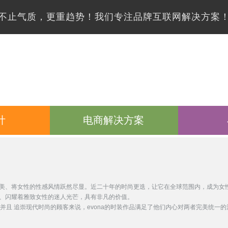
不止气质，更重趋势！我们专注品牌互联网解决方案
计
电商解决方案
的柔美、将女性的性感风情跃然尽显。近二十年的时尚更迭，让它在全球范围内，成为女
化、闪耀着雅致女性的迷人光芒，具有非凡的价值。
并且 追崇现代时尚的顾客来说，evona的时装作品满足了他们内心对两者完美统一