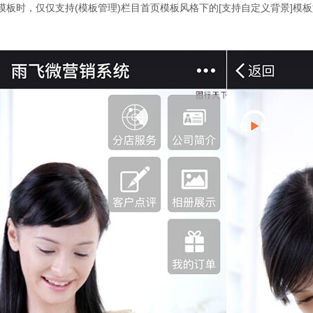
模板时，仅仅支持(模板管理)栏目首页模板风格下的[支持自定义背景]模板