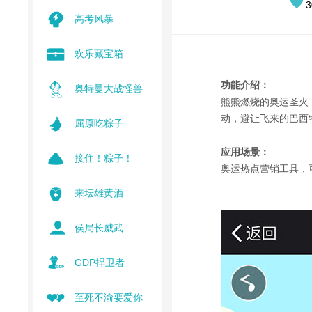
3
高考风暴
欢乐藏宝箱
功能介绍：
奥特曼大战怪兽
熊熊燃烧的奥运圣火
动，避让飞来的巴西
屈原吃粽子
应用场景：
接住！粽子！
奥运热点营销工具，
来坛雄黄酒
侯局长威武
GDP捍卫者
至死不渝要爱你