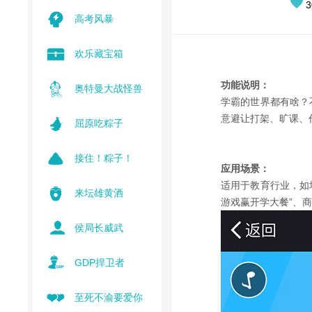
3
高考风暴
欢乐藏宝箱
功能说明：
奥特曼大战怪兽
学霸的世界都有啥？
意避让打架、旷课、
屈原吃粽子
接住！粽子！
应用场景：
适用于教育行业，如
来坛雄黄酒
游戏赢开学大餐”、
侯局长威武
GDP捍卫者
至死不渝要爱你