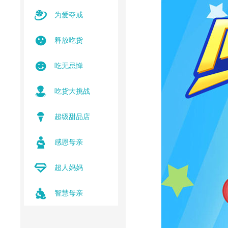
为爱夺戒
释放吃货
吃无忌惮
吃货大挑战
超级甜品店
感恩母亲
超人妈妈
智慧母亲