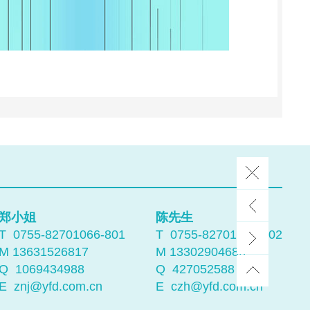
郑小姐
陈先生
T 0755-82701066-801
T 0755-82701066-802
M 13631526817
M 13302904686
Q
1069434988
Q
427052588
E
znj@yfd.com.cn
E
czh@yfd.com.cn