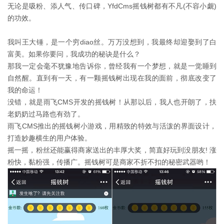
无论是吸粉、添人气、传口碑，YfdCms摇钱树都有不凡(不容小觑)
的功效。
我叫王大锤，是一个穷diao丝。万万没想到，我最终却迎娶到了白
富美。如果你要问，我成功的秘诀是什么？
那我一定会毫不犹豫地告诉你，曾经我有一个梦想，就是一觉睡到
自然醒。直到有一天，有一颗摇钱树出现在我的面前，彻底改变了
我的命运！
没错，就是雨飞CMS开发的摇钱树！从那以后，我人也开朗了，扶
老奶奶过马路也有劲了。
雨飞CMS推出的摇钱树小游戏，用精致的特效与活泼的界面设计，
打造妙趣横生的用户体验。
摇一摇，粉丝还能赢得商家送出的丰厚大奖，简直好玩到没朋友! 涨
粉快，黏粉强，传播广。摇钱树可是商家不折不扣的秘密武器哟！