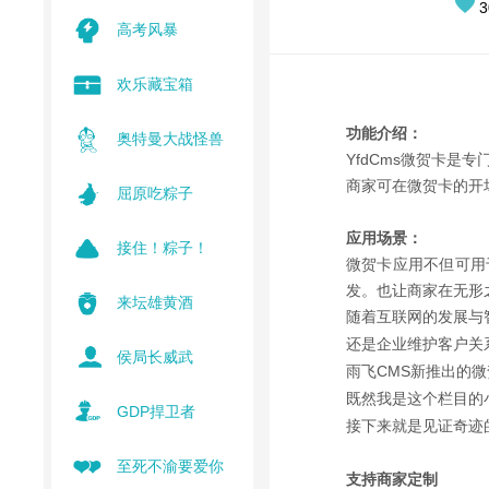
3
高考风暴
欢乐藏宝箱
功能介绍：
奥特曼大战怪兽
YfdCms微贺卡
商家可在微贺卡的开
屈原吃粽子
应用场景：
接住！粽子！
微贺卡应用不但可用
发。也让商家在无形
来坛雄黄酒
随着互联网的发展与
还是企业维护客户关
侯局长威武
雨飞CMS新推出的
既然我是这个栏目的
GDP捍卫者
接下来就是见证奇迹的
至死不渝要爱你
支持商家定制