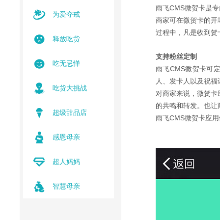
雨飞CMS微贺卡是
为爱夺戒
商家可在微贺卡的开场
过程中，凡是收到贺
释放吃货
支持粉丝定制
吃无忌惮
雨飞CMS微贺卡可
人、发卡人以及祝福
吃货大挑战
对商家来说，微贺卡
的共鸣和转发。也让
超级甜品店
雨飞CMS微贺卡应
感恩母亲
超人妈妈
智慧母亲