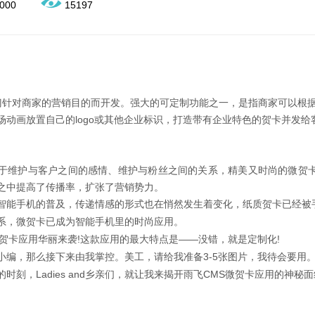
000
15197
是专门针对商家的营销目的而开发。强大的可定制功能之一，是指商家可以根
场动画放置自己的logo或其他企业标识，打造带有企业特色的贺卡并发给
于维护与客户之间的感情、维护与粉丝之间的关系，精美又时尚的微贺
之中提高了传播率，扩张了营销势力。
智能手机的普及，传递情感的形式也在悄然发生着变化，纸质贺卡已经被
系，微贺卡已成为智能手机里的时尚应用。
微贺卡应用华丽来袭!这款应用的最大特点是——没错，就是定制化!
小编，那么接下来由我掌控。美工，请给我准备3-5张图片，我待会要用。
时刻，Ladies and乡亲们，就让我来揭开雨飞CMS微贺卡应用的神秘面