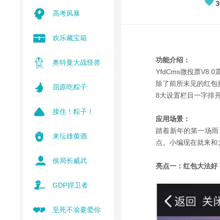
3
高考风暴
欢乐藏宝箱
功能介绍：
奥特曼大战怪兽
YfdCms微投票V
除了前所未见的红包拉
屈原吃粽子
8大设置栏目一字排
接住！粽子！
应用场景：
踏着新年的第一场雨
来坛雄黄酒
点。小编现在就来和
侯局长威武
亮点一：红包大法好
GDP捍卫者
至死不渝要爱你