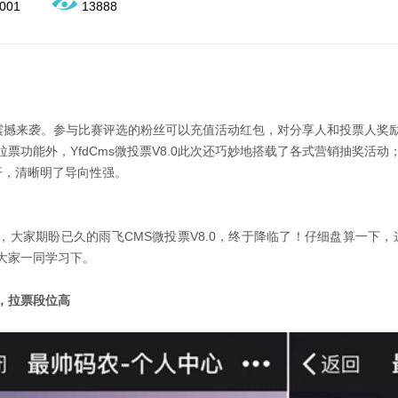
001
13888
8.0震撼来袭。参与比赛评选的粉丝可以充值活动红包，对分享人和投票人
票功能外，YfdCms微投票V8.0此次还巧妙地搭载了各式营销抽奖活动
开，清晰明了导向性强。
，大家期盼已久的雨飞CMS微投票V8.0，终于降临了！仔细盘算一下，
大家一同学习下。
，拉票段位高