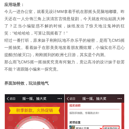
应用场景：
今儿一进办公室，就看见设计MM拿着手机在那摇头晃脑地嘟囔。昨
天还在一人分饰三角上演清宫言情悬疑剧，今天就改何仙姑跳大神
了？正当小编疑惑不解的时候，妹纸发出了惊天地泣鬼神的狂
笑：“哈哈哈哈，可算让我摇着了！”
经过一番打听，原来妹子刚刚玩地不亦乐乎的秘密，是雨飞CMS摇
一摇抽奖。看着妹子在那美美地发着朋友圈炫耀，小编实在不忍心
提醒(怕被灭口)，刚刚摇到的欧洲七日游，其实是个内测。
那么雨飞CMS摇一摇抽奖究竟有何魅力，竟让高冷的设计妹子欲罢
不能？请跟随小编来一探究竟。
界面加特效，玩法接地气