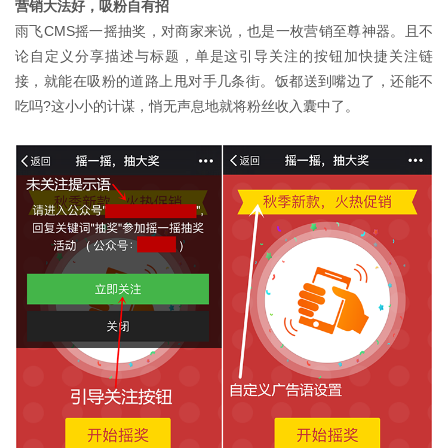
营销大法好，吸粉自有招
雨飞CMS摇一摇抽奖，对商家来说，也是一枚营销至尊神器。且不
论自定义分享描述与标题，单是这引导关注的按钮加快捷关注链
接，就能在吸粉的道路上甩对手几条街。饭都送到嘴边了，还能不
吃吗?这小小的计谋，悄无声息地就将粉丝收入囊中了。