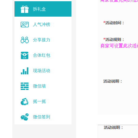
拆礼盒
人气冲榜
分享接力
合体红包
现场活动
微信墙
摇一摇
微信签到