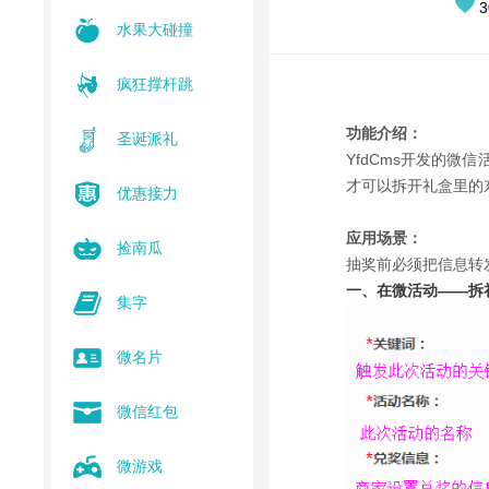
3
水果大碰撞
疯狂撑杆跳
功能介绍：
圣诞派礼
YfdCms开发的
才可以拆开礼盒里的
优惠接力
应用场景：
捡南瓜
抽奖前必须把信息转
一、在微活动——拆
集字
微名片
微信红包
微游戏