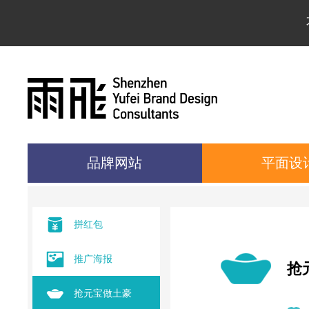
品牌网站
平面设
拼红包
推广海报
抢
抢元宝做土豪