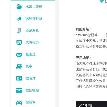
3
水果大碰撞
疯狂撑杆跳
功能介绍：
圣诞派礼
YfdCms微游戏—
灵敏度小游戏，迅速
优惠接力
粉丝将活动分享出去
捡南瓜
应用场景：
微游戏不仅线上营销
集字
比如将活动奖品、或
既能将线上粉丝转化
微名片
不仅达到吸粉的效果
同时也给粉丝带来极
微信红包
微游戏