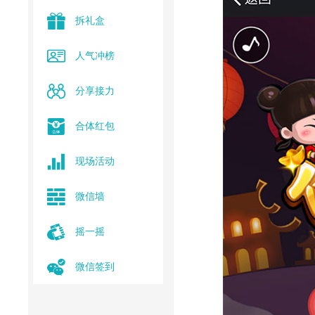
拆礼盒
人气冲榜
分享接力
合体红包
现场活动
微信墙
摇一摇
微信签到