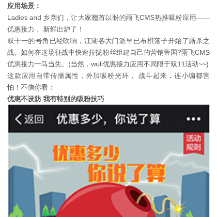
应用场景：
Ladies and 乡亲们，让大家翘首以盼的雨飞CMS热推吸粉应用——
优惠接力， 新鲜出炉了！
双十一的号角已经吹响，江湖各大门派早已布棋落子开始了厮杀之
战。如何在这场征战中快速拉拢粉丝组建自己的营销帝国?雨飞CMS
优惠接力一马当先。(当然，wuli优惠接力应用不局限于双11活动~~)
这款应用自带传播属性，外加吸粉光环， 战斗起来，连小编都害
怕！不信你看：
优惠不设防 我有特别的吸粉技巧