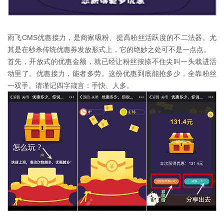
雨飞CMS优惠接力，是商家吸粉、提高粉丝活跃度的不二法器。尤
其是在秒杀传统优惠券发放形式上，它的绝妙之处可不是一点点。
首先，开放式的优惠金额，就已经让粉丝按捺不住尖叫一头栽进活
动里了。优惠接力，能者多劳。这份优惠到底能抢多少，全靠粉丝
一双手。请谨记四字箴言：手快、人多。