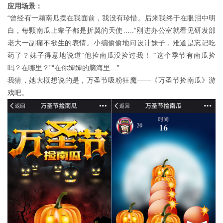
应用场景：
“曾经有一颗南瓜摆在我面前，我没有珍惜。后来我终于在眼泪中明
白，每颗南瓜上辈子都是折翼的天使…..”刚进办公室就看见研发部
老大一副痛不欲生的表情。小编偷偷地问设计妹子，难道是忘记吃
药了？妹子得意地说道“他捡南瓜没捡过我！”“这个季节有南瓜捡
吗？在哪里？”“在你婶婶的脑海里…”
我猜，她大概想说的是，万圣节吸粉狂魔——《万圣节捡南瓜》游
戏吧。