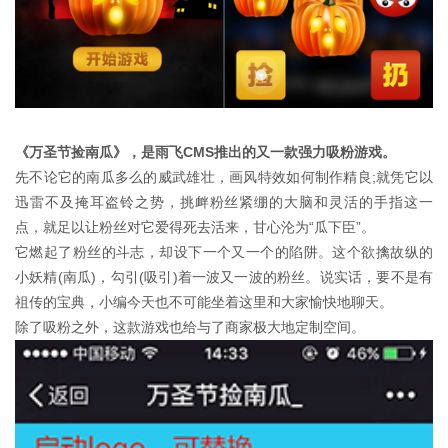
《万圣节捡南瓜》，是雨飞CMS推出的又一款强力吸粉游戏。
先不论它的南瓜多么的威武雄壮，画风特效如何制作精良;就凭它以
迅雷不及掩耳盗铃之势，挑衅粉丝紧绷的大脑和灵活的手指这一
点，就足以让粉丝对它爱得死去活来，甘心沦为“瓜下臣”。
它燃起了粉丝的斗志，却设下一个又一个的陷阱。这个欲擒故纵的
小妖精(南瓜)，勾引(吸引)着一波又一波的粉丝。说实话，要不是有
祖传的宝典，小编今天也不可能坐着这里和大家愉快地聊天。
除了吸粉之外，这款游戏也给与了商家极大地定制空间。