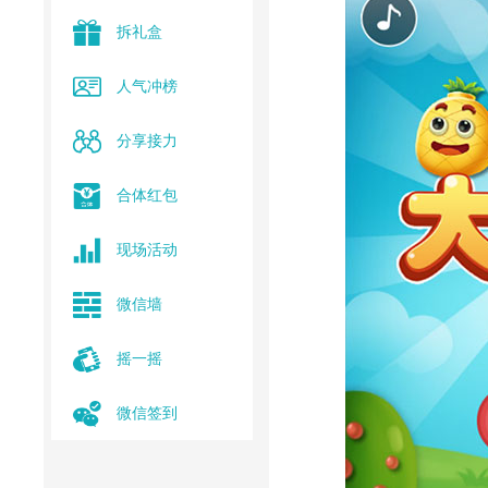
拆礼盒
人气冲榜
分享接力
合体红包
现场活动
微信墙
摇一摇
微信签到