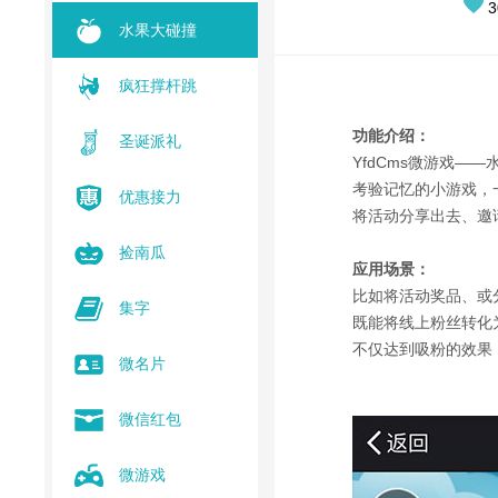
3
水果大碰撞
疯狂撑杆跳
功能介绍：
圣诞派礼
YfdCms微游戏—
考验记忆的小游戏，
优惠接力
将活动分享出去、邀
捡南瓜
应用场景：
比如将活动奖品、或
集字
既能将线上粉丝转化
不仅达到吸粉的效果
微名片
微信红包
微游戏