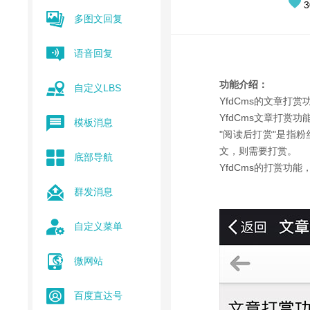
3
多图文回复
语音回复
功能介绍：
自定义LBS
YfdCms的文章打
YfdCms文章打赏
模板消息
"阅读后打赏"是指
文，则需要打赏。
底部导航
YfdCms的打赏
群发消息
自定义菜单
微网站
百度直达号