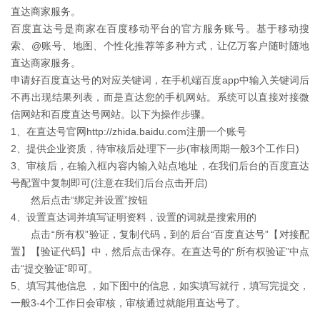
直达商家服务。
百度直达号是商家在百度移动平台的官方服务账号。基于移动搜
索、@账号、地图、个性化推荐等多种方式，让亿万客户随时随地
直达商家服务。
申请好百度直达号的对应关键词，在手机端百度app中输入关键词后
不再出现结果列表，而是直达您的手机网站。系统可以直接对接微
信网站和百度直达号网站。以下为操作步骤。
1、在直达号官网http://zhida.baidu.com注册一个账号
2、提供企业资质，待审核后处理下一步(审核周期一般3个工作日)
3、审核后，在输入框内容内输入站点地址，在我们后台的百度直达
号配置中复制即可(注意在我们后台点击开启)
然后点击“绑定并设置”按钮
4、设置直达词并填写证明资料，设置的词就是搜索用的
点击“所有权”验证，复制代码，到的后台“百度直达号”【对接配
置】【验证代码】中，然后点击保存。在直达号的“所有权验证”中点
击“提交验证”即可。
5、填写其他信息 ，如下图中的信息，如实填写就行，填写完提交，
一般3-4个工作日会审核，审核通过就能用直达号了。