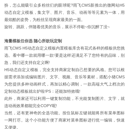
扮，怎么能吸引众多粉丝们的眼球呢?雨飞CMS新推出的微网站H5
动态自定义模板，集文字、图片、音乐、动画等等元素为一体，用
最炫酷的姿势，为粉丝呈现商家最美的一面。
旋转、跳跃，伴随着优美的音乐，展示不停歇~你沉醉了没~
海量模板任你选 随心所欲玩定制
雨飞CMS H5动态自定义模板内置模板库含有花式各样的模板供您挑
选。看中哪一款就用哪一款!要是这样还满足不了您特有的品味，别
急，我们还支持自定义啊!
H5动态自定义模板，完全支持商家定制自己想要的风格。您可以根
据需求添加或编辑图片、文字、视频、音乐等素材，搭配小猪CMS
为您提供多种动画样式，再加以精心调制，一款高端大气上档次的
定制动态模板就出炉啦!PS：还能加特效哦!
此外，商家还可以利用一键复制功能，不光能复制图片、文字，就
连动画效果都能完全COPY呢!
当然，还有更神奇的全选功能。按住鼠标左键就能将所有菜单图标
一网打尽。这个小功能方便了商家对菜单图标进行统一编辑，快速
又便捷。